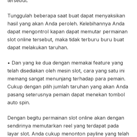
tersebut.
Tunggulah beberapa saat buat dapat menyaksikan
hasil yang akan Anda peroleh. Kelebihannya Anda
dapat mengontrol kapan dapat memutar permainan
slot online tersebut, maka tidak terburu buru buat
dapat melakukan taruhan.
• Dan yang ke dua dengan memakai feature yang
telah disediakan oleh mesin slot, cara yang satu ini
memang sangat menunjang terhadap para pemain.
Cukup dengan pilih jumlah taruhan yang akan Anda
pasang seterusnya pemain dapat menekan tombol
auto spin.
Dengan begitu permainan slot online akan dengan
sendirinya memutarkan reel yang terdapat pada
layar slot. Anda cukup menonton payline yang telah