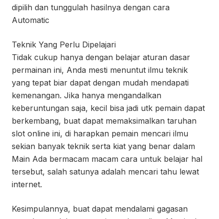
dipilih dan tunggulah hasilnya dengan cara
Automatic
Teknik Yang Perlu Dipelajari
Tidak cukup hanya dengan belajar aturan dasar
permainan ini, Anda mesti menuntut ilmu teknik
yang tepat biar dapat dengan mudah mendapati
kemenangan. Jika hanya mengandalkan
keberuntungan saja, kecil bisa jadi utk pemain dapat
berkembang, buat dapat memaksimalkan taruhan
slot online ini, di harapkan pemain mencari ilmu
sekian banyak teknik serta kiat yang benar dalam
Main Ada bermacam macam cara untuk belajar hal
tersebut, salah satunya adalah mencari tahu lewat
internet.
Kesimpulannya, buat dapat mendalami gagasan