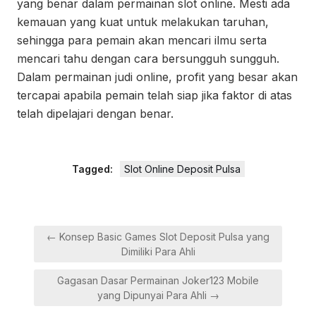
yang benar dalam permainan slot online. Mesti ada
kemauan yang kuat untuk melakukan taruhan,
sehingga para pemain akan mencari ilmu serta
mencari tahu dengan cara bersungguh sungguh.
Dalam permainan judi online, profit yang besar akan
tercapai apabila pemain telah siap jika faktor di atas
telah dipelajari dengan benar.
Tagged:
Slot Online Deposit Pulsa
Post
← Konsep Basic Games Slot Deposit Pulsa yang
navigation
Dimiliki Para Ahli
Gagasan Dasar Permainan Joker123 Mobile
yang Dipunyai Para Ahli →