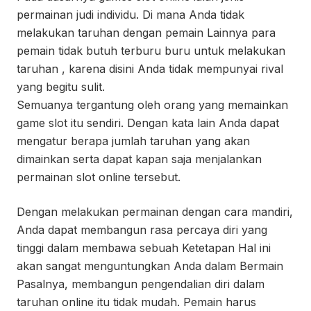
permainan judi individu. Di mana Anda tidak
melakukan taruhan dengan pemain Lainnya para
pemain tidak butuh terburu buru untuk melakukan
taruhan , karena disini Anda tidak mempunyai rival
yang begitu sulit.
Semuanya tergantung oleh orang yang memainkan
game slot itu sendiri. Dengan kata lain Anda dapat
mengatur berapa jumlah taruhan yang akan
dimainkan serta dapat kapan saja menjalankan
permainan slot online tersebut.
Dengan melakukan permainan dengan cara mandiri,
Anda dapat membangun rasa percaya diri yang
tinggi dalam membawa sebuah Ketetapan Hal ini
akan sangat menguntungkan Anda dalam Bermain
Pasalnya, membangun pengendalian diri dalam
taruhan online itu tidak mudah. Pemain harus