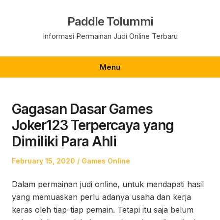
Skip
to
Paddle Tolummi
content
Informasi Permainan Judi Online Terbaru
Menu
Gagasan Dasar Games
Joker123 Terpercaya yang
Dimiliki Para Ahli
Posted
Posted
February 15, 2020
Games Online
on
in
Dalam permainan judi online, untuk mendapati hasil
yang memuaskan perlu adanya usaha dan kerja
keras oleh tiap-tiap pemain. Tetapi itu saja belum