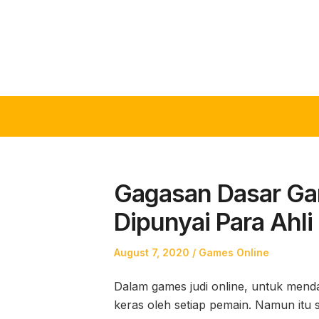
Skip
to
content
Gagasan Dasar Ga
Dipunyai Para Ahli
Posted
Posted
August 7, 2020
Games Online
on
in
Dalam games judi online, untuk mend
keras oleh setiap pemain. Namun itu 