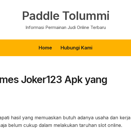
Paddle Tolummi
Informasi Permainan Judi Online Terbaru
Home
Hubungi Kami
mes Joker123 Apk yang
apati hasil yang memuaskan butuh adanya usaha dan kerja
saja belum cukup dalam melakukan taruhan slot online.