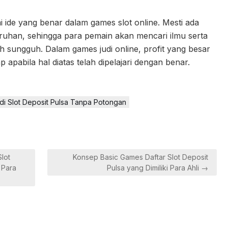
ide yang benar dalam games slot online. Mesti ada
uhan, sehingga para pemain akan mencari ilmu serta
 sungguh. Dalam games judi online, profit yang besar
p apabila hal diatas telah dipelajari dengan benar.
di Slot Deposit Pulsa Tanpa Potongan
lot
Konsep Basic Games Daftar Slot Deposit
 Para
Pulsa yang Dimiliki Para Ahli →