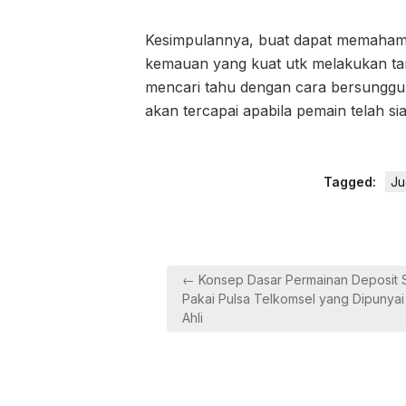
Kesimpulannya, buat dapat memahami 
kemauan yang kuat utk melakukan tar
mencari tahu dengan cara bersungguh
akan tercapai apabila pemain telah sia
Tagged:
Ju
Post
← Konsep Dasar Permainan Deposit S
navigation
Pakai Pulsa Telkomsel yang Dipunyai
Ahli