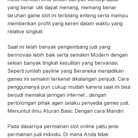
yang benar utk dapat menang, memang benar
taruhan game slot ini terbilang enteng serta mampu
memberikan profit yang keren dalam waktu yang
relative singkat.
Saat ini telah banyak pengembang judi yang
berinovasi lebih baik serta semakin Modern dengan
sekian banyak tingkat kesulitan yang bervariasi.
Seperti jumlah payline yang Beraneka menjadikan
games ini semakin terkenal dikalangan penjudi. Cara
penggunanya pun cukup mudah karena saat ini bisa
berjudi memakai jaringan internet . dengan
pertolongan pihak agen selaku penyedia games judi.
Menuntut ilmu Aturan Basic Dengan cara Mandiri
Pada dasarnya permainan slot online yaitu jenis
permainan judi individu. Di mana Anda tidak