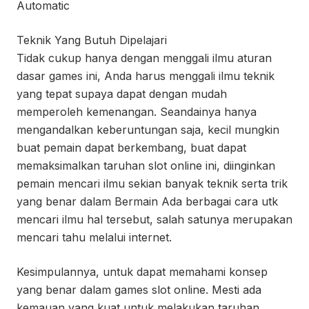
Automatic
Teknik Yang Butuh Dipelajari
Tidak cukup hanya dengan menggali ilmu aturan
dasar games ini, Anda harus menggali ilmu teknik
yang tepat supaya dapat dengan mudah
memperoleh kemenangan. Seandainya hanya
mengandalkan keberuntungan saja, kecil mungkin
buat pemain dapat berkembang, buat dapat
memaksimalkan taruhan slot online ini, diinginkan
pemain mencari ilmu sekian banyak teknik serta trik
yang benar dalam Bermain Ada berbagai cara utk
mencari ilmu hal tersebut, salah satunya merupakan
mencari tahu melalui internet.
Kesimpulannya, untuk dapat memahami konsep
yang benar dalam games slot online. Mesti ada
kemauan yang kuat untuk melakukan taruhan,