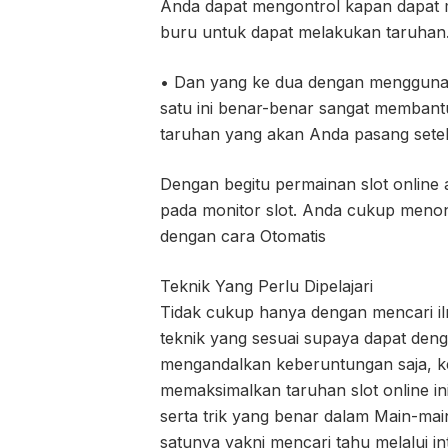
Anda dapat mengontrol kapan dapat m
buru untuk dapat melakukan taruhan
• Dan yang ke dua dengan menggunakan
satu ini benar-benar sangat memban
taruhan yang akan Anda pasang setel
Dengan begitu permainan slot online
pada monitor slot. Anda cukup menont
dengan cara Otomatis
Teknik Yang Perlu Dipelajari
Tidak cukup hanya dengan mencari il
teknik yang sesuai supaya dapat de
mengandalkan keberuntungan saja, ke
memaksimalkan taruhan slot online ini
serta trik yang benar dalam Main-mai
satunya yakni mencari tahu melalui in