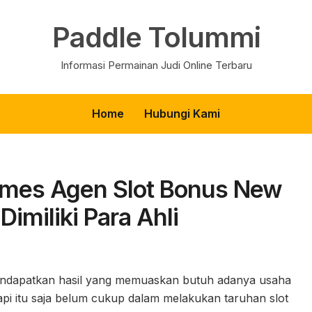
Paddle Tolummi
Informasi Permainan Judi Online Terbaru
Home
Hubungi Kami
mes Agen Slot Bonus New
miliki Para Ahli
mendapatkan hasil yang memuaskan butuh adanya usaha
Tapi itu saja belum cukup dalam melakukan taruhan slot