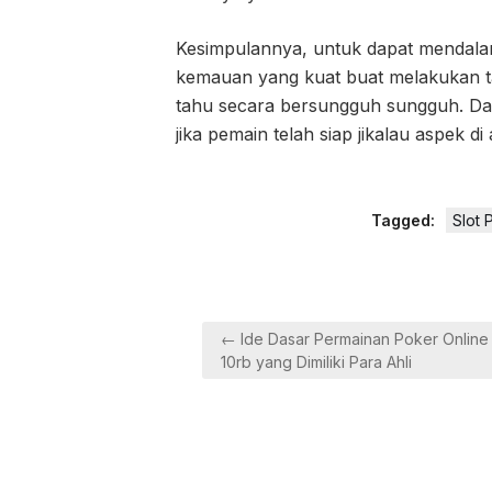
Kesimpulannya, untuk dapat mendalam
kemauan yang kuat buat melakukan ta
tahu secara bersungguh sungguh. Dala
jika pemain telah siap jikalau aspek di
Tagged:
Slot 
Post
← Ide Dasar Permainan Poker Online
navigation
10rb yang Dimiliki Para Ahli