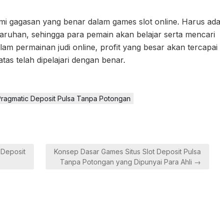
i gagasan yang benar dalam games slot online. Harus ad
ruhan, sehingga para pemain akan belajar serta mencari
m permainan judi online, profit yang besar akan tercapai
 atas telah dipelajari dengan benar.
Pragmatic Deposit Pulsa Tanpa Potongan
 Deposit
Konsep Dasar Games Situs Slot Deposit Pulsa
Tanpa Potongan yang Dipunyai Para Ahli →