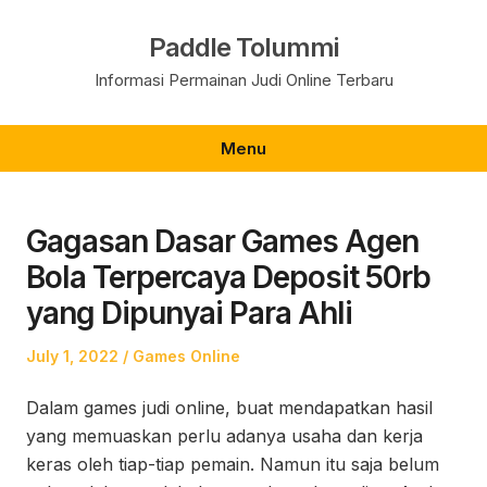
Skip
to
Paddle Tolummi
content
Informasi Permainan Judi Online Terbaru
Menu
Gagasan Dasar Games Agen
Bola Terpercaya Deposit 50rb
yang Dipunyai Para Ahli
Posted
Posted
July 1, 2022
Games Online
on
in
Dalam games judi online, buat mendapatkan hasil
yang memuaskan perlu adanya usaha dan kerja
keras oleh tiap-tiap pemain. Namun itu saja belum