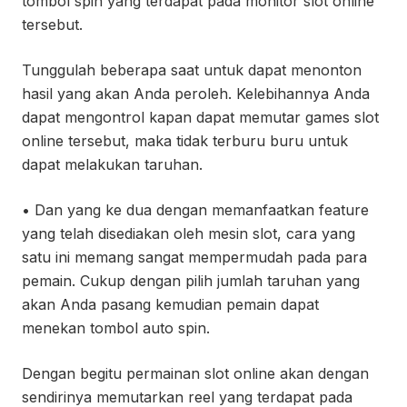
tombol spin yang terdapat pada monitor slot online
tersebut.
Tunggulah beberapa saat untuk dapat menonton
hasil yang akan Anda peroleh. Kelebihannya Anda
dapat mengontrol kapan dapat memutar games slot
online tersebut, maka tidak terburu buru untuk
dapat melakukan taruhan.
• Dan yang ke dua dengan memanfaatkan feature
yang telah disediakan oleh mesin slot, cara yang
satu ini memang sangat mempermudah pada para
pemain. Cukup dengan pilih jumlah taruhan yang
akan Anda pasang kemudian pemain dapat
menekan tombol auto spin.
Dengan begitu permainan slot online akan dengan
sendirinya memutarkan reel yang terdapat pada