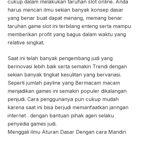
cukup dalam melakukan taruhan slot online. Anda
harus mencari ilmu sekian banyak konsep dasar
yang benar buat dapat menang, memang benar
taruhan game slot ini terbilang enteng serta mampu
memberikan profit yang bagus dalam waktu yang
relative singkat.
Saat ini telah banyak pengembang judi yang
berinovasi lebih baik serta semakin Trendi dengan
sekian banyak tingkat kesulitan yang bervariasi.
Seperti jumlah payline yang Bermacam macam
menjadikan games ini semakin populer dikalangan
penjudi. Cara penggunanya pun cukup mudah
karena saat ini bisa berjudi memanfaatkan jaringan
internet . dengan bantuan pihak agen selaku
penyedia games judi.
Menggali ilmu Aturan Dasar Dengan cara Mandiri