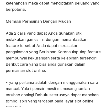
ketenangan maka dapat menciptakan peluang yang
berpotensi.
Memulai Permainan Dengan Mudah
Ada 2 cara yang dapat Anda gunakan utk
melakukan games ini, dengan memanfaatkan
feature tersebut Anda dapat merasakan
pengalaman yang Berlainan Karena tiap-tiap feature
mempunyai kekurangan serta kelebihan tersendiri.
Berikut cara yang bisa anda gunakan dalam
permainan slot online.
• yang pertama adalah dengan menggunakan cara
manual. Yakni pemain mesti memasang jumlah
taruhan apalagi Dahulu seterusnya dapat menekan
tombol spin yang terdapat pada layar slot online