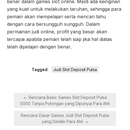
benar dalam games slot online. Mesti ada keinginan
yang kuat untuk melakukan taruhan, sehingga para
pemain akan mempelajari serta mencari tahu
dengan cara bersungguh sungguh. Dalam
permainan judi online, profit yang besar akan
tercapai apabila pemain telah siap jika hal diatas
telah dipelajari dengan benar.
Tagged:
Judi Slot Deposit Pulsa
Post
← Rencana Basic Games Slot Deposit Pulsa
navigation
5000 Tanpa Potongan yang Dipunyai Para Ahli
Rencana Dasar Games Judi Slot Deposit Pulsa
yang Dimiliki Para Ahli →