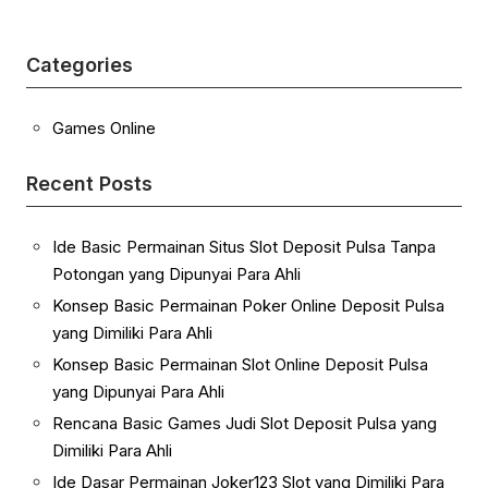
Categories
Games Online
Recent Posts
Ide Basic Permainan Situs Slot Deposit Pulsa Tanpa
Potongan yang Dipunyai Para Ahli
Konsep Basic Permainan Poker Online Deposit Pulsa
yang Dimiliki Para Ahli
Konsep Basic Permainan Slot Online Deposit Pulsa
yang Dipunyai Para Ahli
Rencana Basic Games Judi Slot Deposit Pulsa yang
Dimiliki Para Ahli
Ide Dasar Permainan Joker123 Slot yang Dimiliki Para