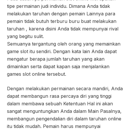
tipe permainan judi individu. Dimana Anda tidak
melakukan taruhan dengan pemain Lainnya para
pemain tidak butuh terburu buru buat melakukan
taruhan , karena disini Anda tidak mempunyai rival
yang begitu sulit.
Semuanya tergantung oleh orang yang memainkan
game slot itu sendiri. Dengan kata lain Anda dapat
mengatur berapa jumlah taruhan yang akan
dimainkan serta dapat kapan saja menjalankan
games slot online tersebut.
Dengan melakukan permainan secara mandiri, Anda
dapat membangun rasa percaya diri yang tinggi
dalam membawa sebuah Ketentuan Hal ini akan
sangat menguntungkan Anda dalam Main Pasalnya,
membangun pengendalian diri dalam taruhan online
itu tidak mudah. Pemain harus mempunyai