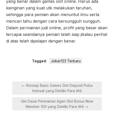
yang benar dalam games slot online. Harus ada
keinginan yang kuat utk melakukan taruhan,
sehingga para pemain akan menuntut ilmu serta
mencari tahu dengan cara bersungguh sungguh.
Dalam permainan judi online, profit yang besar akan
tercapai seandainya pemain telah siap jikalau perihal
di atas telah dipelajari dengan benar.
Tagged:
Joker123 Terbaru
Post
← Konsep Basic Games Slot Deposit Pulsa
navigation
Indosat yang Dimiliki Para Ahli
Ide Dasar Permainan Agen Slot Bonus New
Member 100 yang Dimiliki Para Ahli →