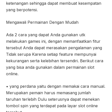
ketenangan sehingga dapat membuat kesempatan
yang berpotensi.
Mengawali Permainan Dengan Mudah
Ada 2 cara yang dapat Anda gunakan utk
melakukan games ini, dengan memanfaatkan fitur
tersebut Anda dapat merasakan pengalaman yang
Tidak serupa Karena setiap feature mempunyai
kekurangan serta kelebihan tersendiri. Berikut cara
yang bisa anda gunakan dalam permainan slot
online.
• yang perdana yaitu dengan memakai cara manual.
Merupakan pemain harus memasang jumlah
taruhan terlebih Dulu seterusnya dapat menekan
tombol spin yang terdapat pada layar slot online