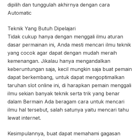
dipilih dan tunggulah akhirnya dengan cara
Automatic
Teknik Yang Butuh Dipelajari
Tidak cukup hanya dengan menggali ilmu aturan
dasar permainan ini, Anda mesti mencari ilmu teknik
yang cocok agar dapat dengan mudah meraih
kemenangan. Jikalau hanya mengandalkan
keberuntungan saja, kecil mungkin saja buat pemain
dapat berkembang, untuk dapat mengoptimalkan
taruhan slot online ini, di harapkan pemain menggali
ilmu sekian banyak teknik serta trik yang benar
dalam Bermain Ada beragam cara untuk mencari
ilmu hal tersebut, salah satunya yaitu mencari tahu
lewat internet.
Kesimpulannya, buat dapat memahami gagasan