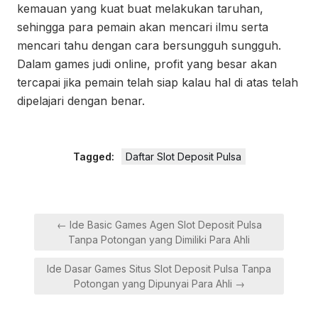
kemauan yang kuat buat melakukan taruhan,
sehingga para pemain akan mencari ilmu serta
mencari tahu dengan cara bersungguh sungguh.
Dalam games judi online, profit yang besar akan
tercapai jika pemain telah siap kalau hal di atas telah
dipelajari dengan benar.
Tagged:
Daftar Slot Deposit Pulsa
Post
← Ide Basic Games Agen Slot Deposit Pulsa
navigation
Tanpa Potongan yang Dimiliki Para Ahli
Ide Dasar Games Situs Slot Deposit Pulsa Tanpa
Potongan yang Dipunyai Para Ahli →