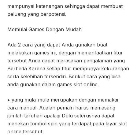
mempunyai ketenangan sehingga dapat membuat
peluang yang berpotensi.
Memulai Games Dengan Mudah
Ada 2 cara yang dapat Anda gunakan buat
melakukan games ini, dengan memanfaatkan fitur
tersebut Anda dapat merasakan pengalaman yang
Berbeda Karena setiap fitur mempunyai kekurangan
serta kelebihan tersendiri. Berikut cara yang bisa
anda gunakan dalam games slot online.
• yang mula-mula merupakan dengan memakai
cara manual. Adalah pemain harus memasang
jumlah taruhan apalagi Dulu seterusnya dapat
menekan tombol spin yang terdapat pada layar slot
online tersebut.