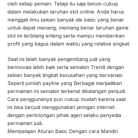
oleh setiap pemain. Tetapi itu saja belum cukup
dalam melakukan taruhan slot online. Anda harus
menggali ilmu sekian banyak ide basic yang benar
untuk dapat menang, memang benar taruhan game
slot ini terbilang enteng serta mampu memberikan
profit yang bagus dalam waktu yang relative singkat.
Saat ini telah banyak pengembang judi yang
berinovasi lebih baik serta semakin Trendi dengan
sekian banyak tingkat kesusahan yang bervariasi.
Seperti jumlah payline yang Berbagai menjadikan
permainan ini semakin terkenal dikalangan penjudi.
Cara penggunanya pun cukup mudah karena saat
ini bisa berjudi menggunakan jaringan internet .
dengan pertolongan pihak agen selaku penyedia
permainan judi.
Mempelajari Aturan Basic Dengan cara Mandiri