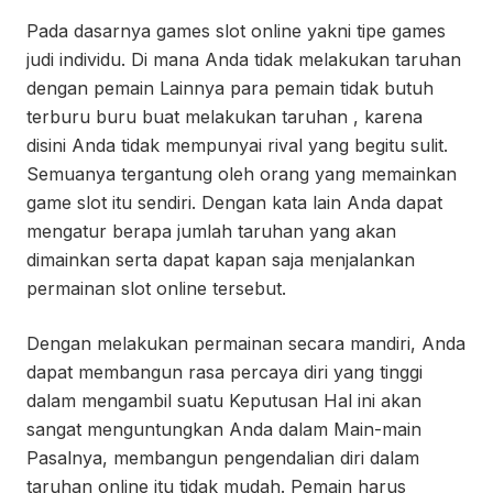
Pada dasarnya games slot online yakni tipe games
judi individu. Di mana Anda tidak melakukan taruhan
dengan pemain Lainnya para pemain tidak butuh
terburu buru buat melakukan taruhan , karena
disini Anda tidak mempunyai rival yang begitu sulit.
Semuanya tergantung oleh orang yang memainkan
game slot itu sendiri. Dengan kata lain Anda dapat
mengatur berapa jumlah taruhan yang akan
dimainkan serta dapat kapan saja menjalankan
permainan slot online tersebut.
Dengan melakukan permainan secara mandiri, Anda
dapat membangun rasa percaya diri yang tinggi
dalam mengambil suatu Keputusan Hal ini akan
sangat menguntungkan Anda dalam Main-main
Pasalnya, membangun pengendalian diri dalam
taruhan online itu tidak mudah. Pemain harus