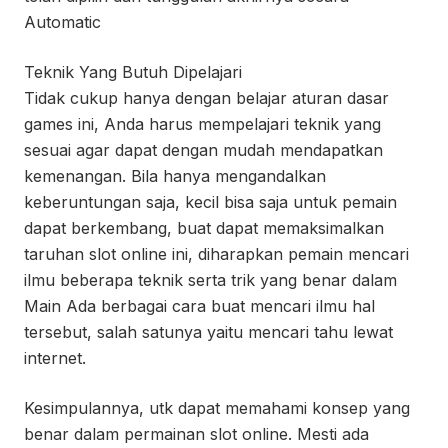
Automatic
Teknik Yang Butuh Dipelajari
Tidak cukup hanya dengan belajar aturan dasar
games ini, Anda harus mempelajari teknik yang
sesuai agar dapat dengan mudah mendapatkan
kemenangan. Bila hanya mengandalkan
keberuntungan saja, kecil bisa saja untuk pemain
dapat berkembang, buat dapat memaksimalkan
taruhan slot online ini, diharapkan pemain mencari
ilmu beberapa teknik serta trik yang benar dalam
Main Ada berbagai cara buat mencari ilmu hal
tersebut, salah satunya yaitu mencari tahu lewat
internet.
Kesimpulannya, utk dapat memahami konsep yang
benar dalam permainan slot online. Mesti ada