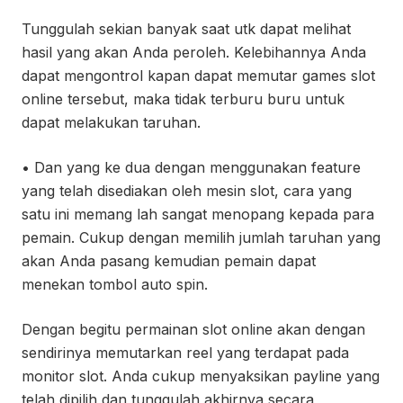
Tunggulah sekian banyak saat utk dapat melihat
hasil yang akan Anda peroleh. Kelebihannya Anda
dapat mengontrol kapan dapat memutar games slot
online tersebut, maka tidak terburu buru untuk
dapat melakukan taruhan.
• Dan yang ke dua dengan menggunakan feature
yang telah disediakan oleh mesin slot, cara yang
satu ini memang lah sangat menopang kepada para
pemain. Cukup dengan memilih jumlah taruhan yang
akan Anda pasang kemudian pemain dapat
menekan tombol auto spin.
Dengan begitu permainan slot online akan dengan
sendirinya memutarkan reel yang terdapat pada
monitor slot. Anda cukup menyaksikan payline yang
telah dipilih dan tunggulah akhirnya secara