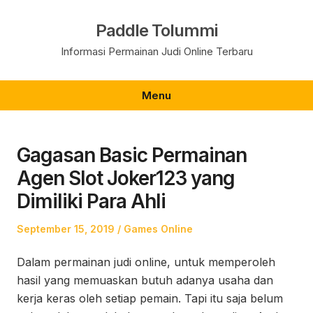
Skip
to
Paddle Tolummi
content
Informasi Permainan Judi Online Terbaru
Menu
Gagasan Basic Permainan
Agen Slot Joker123 yang
Dimiliki Para Ahli
Posted
Posted
September 15, 2019
Games Online
on
in
Dalam permainan judi online, untuk memperoleh
hasil yang memuaskan butuh adanya usaha dan
kerja keras oleh setiap pemain. Tapi itu saja belum