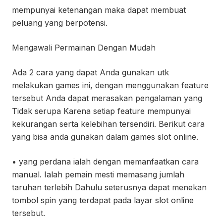
mempunyai ketenangan maka dapat membuat
peluang yang berpotensi.
Mengawali Permainan Dengan Mudah
Ada 2 cara yang dapat Anda gunakan utk
melakukan games ini, dengan menggunakan feature
tersebut Anda dapat merasakan pengalaman yang
Tidak serupa Karena setiap feature mempunyai
kekurangan serta kelebihan tersendiri. Berikut cara
yang bisa anda gunakan dalam games slot online.
• yang perdana ialah dengan memanfaatkan cara
manual. Ialah pemain mesti memasang jumlah
taruhan terlebih Dahulu seterusnya dapat menekan
tombol spin yang terdapat pada layar slot online
tersebut.