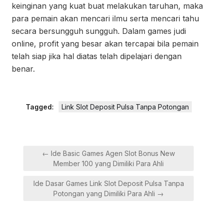
keinginan yang kuat buat melakukan taruhan, maka
para pemain akan mencari ilmu serta mencari tahu
secara bersungguh sungguh. Dalam games judi
online, profit yang besar akan tercapai bila pemain
telah siap jika hal diatas telah dipelajari dengan
benar.
Tagged:
Link Slot Deposit Pulsa Tanpa Potongan
Post
← Ide Basic Games Agen Slot Bonus New
navigation
Member 100 yang Dimiliki Para Ahli
Ide Dasar Games Link Slot Deposit Pulsa Tanpa
Potongan yang Dimiliki Para Ahli →