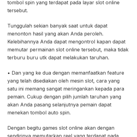
tombol spin yang terdapat pada layar slot online
tersebut.
Tunggulah sekian banyak saat untuk dapat
menonton hasil yang akan Anda peroleh.
Kelebihannya Anda dapat mengontrol kapan dapat
memutar permainan slot online tersebut, maka tidak
terburu buru utk dapat melakukan taruhan.
• Dan yang ke dua dengan memanfaatkan feature
yang telah disediakan oleh mesin slot, cara yang
satu ini memang sangat meringankan kepada para
pemain. Cukup dengan pilih jumlah taruhan yang
akan Anda pasang selanjutnya pemain dapat
menekan tombol auto spin.
Dengan begitu games slot online akan dengan
sendirinya memutarkan reel yang terdapat pada