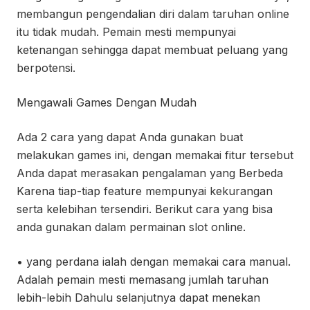
membangun pengendalian diri dalam taruhan online
itu tidak mudah. Pemain mesti mempunyai
ketenangan sehingga dapat membuat peluang yang
berpotensi.
Mengawali Games Dengan Mudah
Ada 2 cara yang dapat Anda gunakan buat
melakukan games ini, dengan memakai fitur tersebut
Anda dapat merasakan pengalaman yang Berbeda
Karena tiap-tiap feature mempunyai kekurangan
serta kelebihan tersendiri. Berikut cara yang bisa
anda gunakan dalam permainan slot online.
• yang perdana ialah dengan memakai cara manual.
Adalah pemain mesti memasang jumlah taruhan
lebih-lebih Dahulu selanjutnya dapat menekan