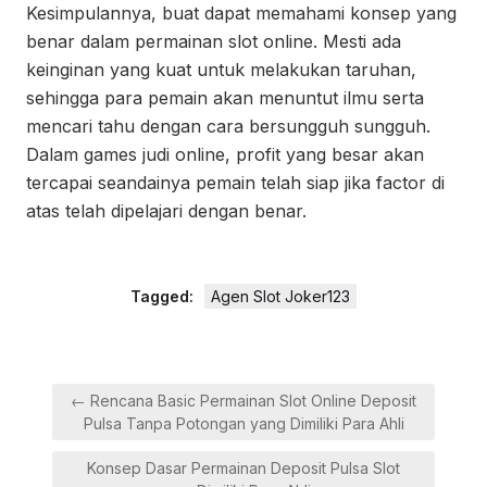
Kesimpulannya, buat dapat memahami konsep yang
benar dalam permainan slot online. Mesti ada
keinginan yang kuat untuk melakukan taruhan,
sehingga para pemain akan menuntut ilmu serta
mencari tahu dengan cara bersungguh sungguh.
Dalam games judi online, profit yang besar akan
tercapai seandainya pemain telah siap jika factor di
atas telah dipelajari dengan benar.
Tagged:
Agen Slot Joker123
Post
← Rencana Basic Permainan Slot Online Deposit
navigation
Pulsa Tanpa Potongan yang Dimiliki Para Ahli
Konsep Dasar Permainan Deposit Pulsa Slot