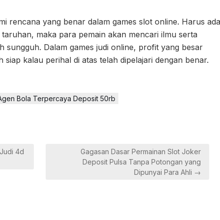
i rencana yang benar dalam games slot online. Harus ad
taruhan, maka para pemain akan mencari ilmu serta
 sungguh. Dalam games judi online, profit yang besar
siap kalau perihal di atas telah dipelajari dengan benar.
Agen Bola Terpercaya Deposit 50rb
Judi 4d
Gagasan Dasar Permainan Slot Joker
Deposit Pulsa Tanpa Potongan yang
Dipunyai Para Ahli →