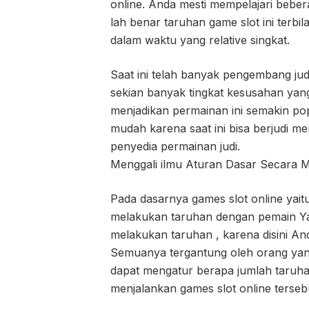
online. Anda mesti mempelajari bebe
lah benar taruhan game slot ini terb
dalam waktu yang relative singkat.
Saat ini telah banyak pengembang jud
sekian banyak tingkat kesusahan yang
menjadikan permainan ini semakin po
mudah karena saat ini bisa berjudi me
penyedia permainan judi.
Menggali ilmu Aturan Dasar Secara M
Pada dasarnya games slot online yaitu
melakukan taruhan dengan pemain Yan
melakukan taruhan , karena disini And
Semuanya tergantung oleh orang yang
dapat mengatur berapa jumlah taruha
menjalankan games slot online terseb