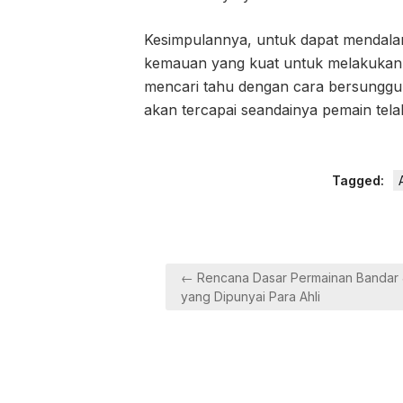
Kesimpulannya, untuk dapat mendalam
kemauan yang kuat untuk melakukan 
mencari tahu dengan cara bersungguh
akan tercapai seandainya pemain telah 
Tagged:
Post
← Rencana Dasar Permainan Bandar 
navigation
yang Dipunyai Para Ahli