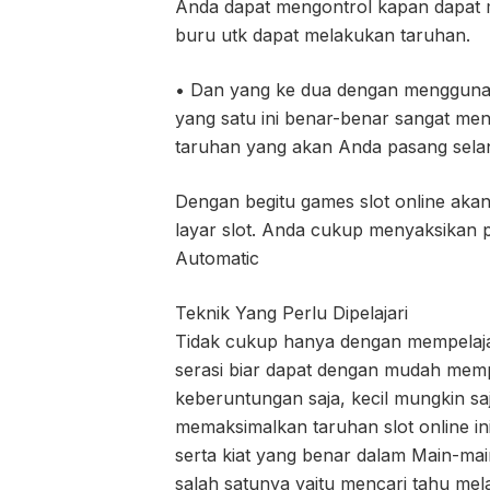
Anda dapat mengontrol kapan dapat m
buru utk dapat melakukan taruhan.
• Dan yang ke dua dengan menggunaka
yang satu ini benar-benar sangat me
taruhan yang akan Anda pasang sela
Dengan begitu games slot online aka
layar slot. Anda cukup menyaksikan pa
Automatic
Teknik Yang Perlu Dipelajari
Tidak cukup hanya dengan mempelajari
serasi biar dapat dengan mudah me
keberuntungan saja, kecil mungkin s
memaksimalkan taruhan slot online in
serta kiat yang benar dalam Main-mai
salah satunya yaitu mencari tahu melal