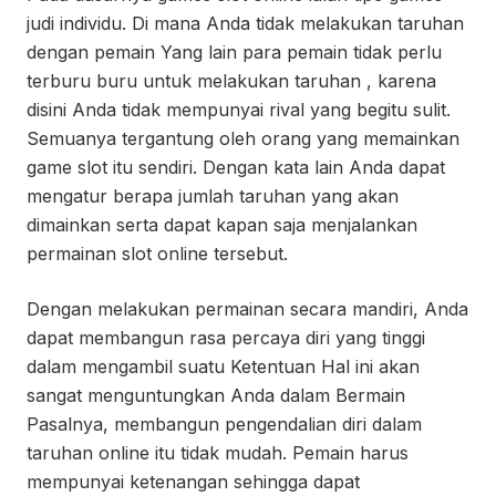
judi individu. Di mana Anda tidak melakukan taruhan
dengan pemain Yang lain para pemain tidak perlu
terburu buru untuk melakukan taruhan , karena
disini Anda tidak mempunyai rival yang begitu sulit.
Semuanya tergantung oleh orang yang memainkan
game slot itu sendiri. Dengan kata lain Anda dapat
mengatur berapa jumlah taruhan yang akan
dimainkan serta dapat kapan saja menjalankan
permainan slot online tersebut.
Dengan melakukan permainan secara mandiri, Anda
dapat membangun rasa percaya diri yang tinggi
dalam mengambil suatu Ketentuan Hal ini akan
sangat menguntungkan Anda dalam Bermain
Pasalnya, membangun pengendalian diri dalam
taruhan online itu tidak mudah. Pemain harus
mempunyai ketenangan sehingga dapat