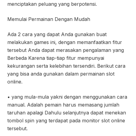
menciptakan peluang yang berpotensi.
Memulai Permainan Dengan Mudah
Ada 2 cara yang dapat Anda gunakan buat
melakukan games ini, dengan memanfaatkan fitur
tersebut Anda dapat merasakan pengalaman yang
Berbeda Karena tiap-tiap fitur mempunyai
kekurangan serta kelebihan tersendiri. Berikut cara
yang bisa anda gunakan dalam permainan slot
online.
• yang mula-mula yakni dengan menggunakan cara
manual. Adalah pemain harus memasang jumlah
taruhan apalagi Dahulu selanjutnya dapat menekan
tombol spin yang terdapat pada monitor slot online
tersebut.