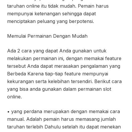
taruhan online itu tidak mudah. Pemain harus
mempunyai ketenangan sehingga dapat
menciptakan peluang yang berpotensi.
Memulai Permainan Dengan Mudah
Ada 2 cara yang dapat Anda gunakan untuk
melakukan permainan ini, dengan memakai feature
tersebut Anda dapat merasakan pengalaman yang
Berbeda Karena tiap-tiap feature mempunyai
kekurangan serta kelebihan tersendiri. Berikut cara
yang bisa anda gunakan dalam permainan slot
online.
• yang perdana merupakan dengan memakai cara
manual. Adalah pemain harus memasang jumlah
taruhan terlebih Dahulu setelah itu dapat menekan