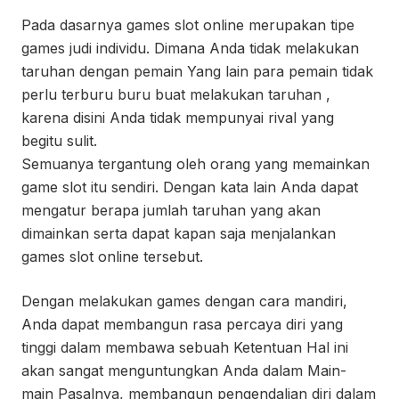
Pada dasarnya games slot online merupakan tipe
games judi individu. Dimana Anda tidak melakukan
taruhan dengan pemain Yang lain para pemain tidak
perlu terburu buru buat melakukan taruhan ,
karena disini Anda tidak mempunyai rival yang
begitu sulit.
Semuanya tergantung oleh orang yang memainkan
game slot itu sendiri. Dengan kata lain Anda dapat
mengatur berapa jumlah taruhan yang akan
dimainkan serta dapat kapan saja menjalankan
games slot online tersebut.
Dengan melakukan games dengan cara mandiri,
Anda dapat membangun rasa percaya diri yang
tinggi dalam membawa sebuah Ketentuan Hal ini
akan sangat menguntungkan Anda dalam Main-
main Pasalnya, membangun pengendalian diri dalam