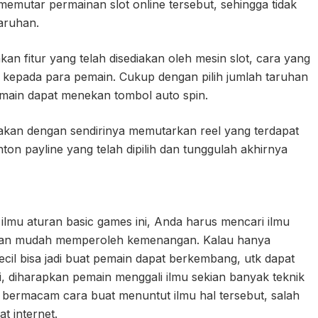
emutar permainan slot online tersebut, sehingga tidak
aruhan.
 fitur yang telah disediakan oleh mesin slot, cara yang
 kepada para pemain. Cukup dengan pilih jumlah taruhan
ain dapat menekan tombol auto spin.
 akan dengan sendirinya memutarkan reel yang terdapat
on payline yang telah dipilih dan tunggulah akhirnya
lmu aturan basic games ini, Anda harus mencari ilmu
ngan mudah memperoleh kemenangan. Kalau hanya
il bisa jadi buat pemain dapat berkembang, utk dapat
i, diharapkan pemain menggali ilmu sekian banyak teknik
 bermacam cara buat menuntut ilmu hal tersebut, salah
t internet.