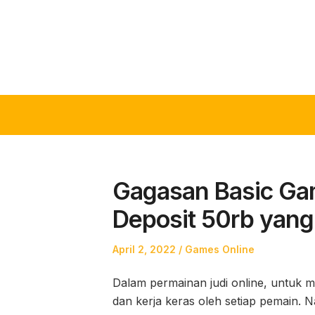
Skip
to
content
Gagasan Basic Ga
Deposit 50rb yang 
Posted
Posted
April 2, 2022
Games Online
on
in
Dalam permainan judi online, untuk
dan kerja keras oleh setiap pemain. 