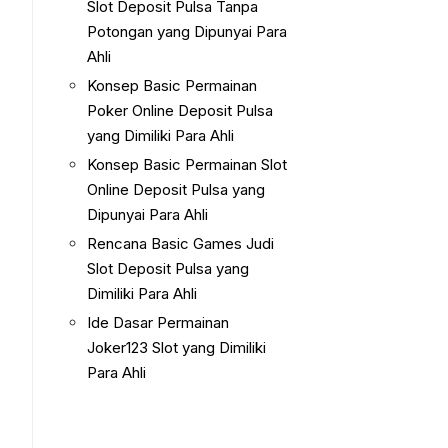
Slot Deposit Pulsa Tanpa
Potongan yang Dipunyai Para
Ahli
Konsep Basic Permainan
Poker Online Deposit Pulsa
yang Dimiliki Para Ahli
Konsep Basic Permainan Slot
Online Deposit Pulsa yang
Dipunyai Para Ahli
Rencana Basic Games Judi
Slot Deposit Pulsa yang
Dimiliki Para Ahli
Ide Dasar Permainan
Joker123 Slot yang Dimiliki
Para Ahli