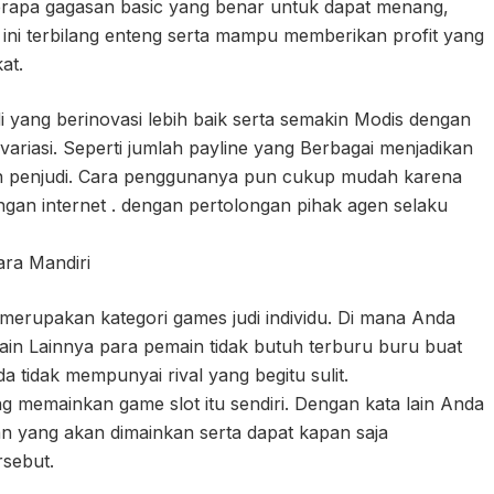
erapa gagasan basic yang benar untuk dapat menang,
ini terbilang enteng serta mampu memberikan profit yang
at.
i yang berinovasi lebih baik serta semakin Modis dengan
ariasi. Seperti jumlah payline yang Berbagai menjadikan
an penjudi. Cara penggunanya pun cukup mudah karena
ingan internet . dengan pertolongan pihak agen selaku
ra Mandiri
merupakan kategori games judi individu. Di mana Anda
in Lainnya para pemain tidak butuh terburu buru buat
a tidak mempunyai rival yang begitu sulit.
 memainkan game slot itu sendiri. Dengan kata lain Anda
n yang akan dimainkan serta dapat kapan saja
rsebut.