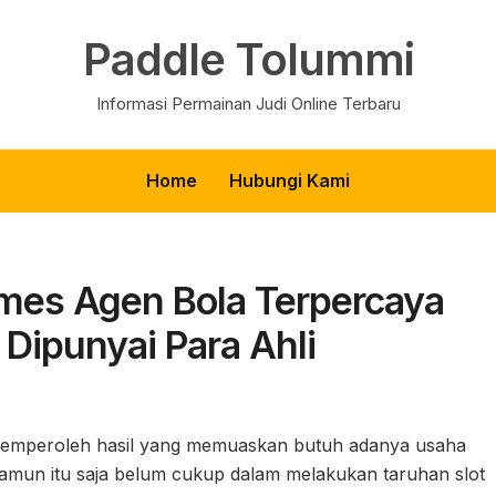
Paddle Tolummi
Informasi Permainan Judi Online Terbaru
Home
Hubungi Kami
mes Agen Bola Terpercaya
Dipunyai Para Ahli
 memperoleh hasil yang memuaskan butuh adanya usaha
Namun itu saja belum cukup dalam melakukan taruhan slot