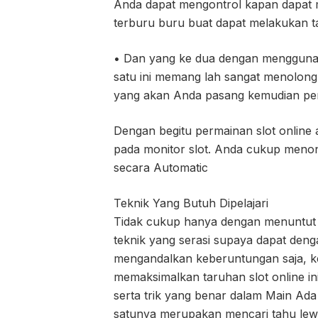
Anda dapat mengontrol kapan dapat m
terburu buru buat dapat melakukan t
• Dan yang ke dua dengan menggunakan
satu ini memang lah sangat menolong
yang akan Anda pasang kemudian pem
Dengan begitu permainan slot online
pada monitor slot. Anda cukup menont
secara Automatic
Teknik Yang Butuh Dipelajari
Tidak cukup hanya dengan menuntut i
teknik yang serasi supaya dapat de
mengandalkan keberuntungan saja, kec
memaksimalkan taruhan slot online in
serta trik yang benar dalam Main Ada
satunya merupakan mencari tahu lewa