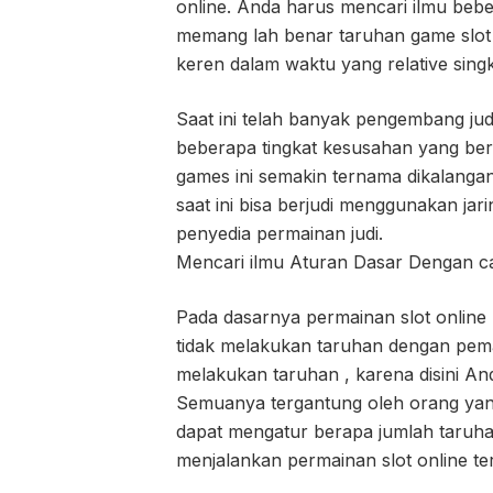
online. Anda harus mencari ilmu beb
memang lah benar taruhan game slot 
keren dalam waktu yang relative singk
Saat ini telah banyak pengembang jud
beberapa tingkat kesusahan yang berv
games ini semakin ternama dikalang
saat ini bisa berjudi menggunakan jar
penyedia permainan judi.
Mencari ilmu Aturan Dasar Dengan ca
Pada dasarnya permainan slot online 
tidak melakukan taruhan dengan pema
melakukan taruhan , karena disini And
Semuanya tergantung oleh orang yang
dapat mengatur berapa jumlah taruha
menjalankan permainan slot online te