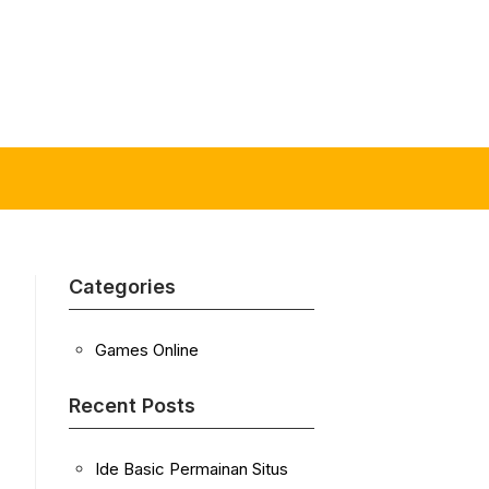
Categories
Games Online
Recent Posts
Ide Basic Permainan Situs