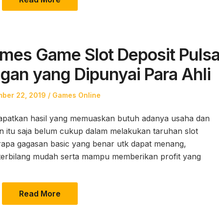
mes Game Slot Deposit Puls
gan yang Dipunyai Para Ahli
d
Posted
ber 22, 2019
Games Online
in
dapatkan hasil yang memuaskan butuh adanya usaha dan
n itu saja belum cukup dalam melakukan taruhan slot
rapa gagasan basic yang benar utk dapat menang,
terbilang mudah serta mampu memberikan profit yang
Read More