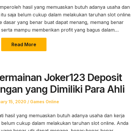
memperoleh hasil yang memuaskan butuh adanya usaha dan
i itu saja belum cukup dalam melakukan taruhan slot online
de dasar yang benar buat dapat menang, memang benar
eng serta mampu memberikan profit yang bagus dalam…
Read More
ermainan Joker123 Deposit
ngan yang Dimiliki Para Ahli
ed
Posted
ary 15, 2020
Games Online
in
ati hasil yang memuaskan butuh adanya usaha dan kerja
aja belum cukup dalam melakukan taruhan slot online. Anda
r yang benar utk dapat menang, benar-benar benar