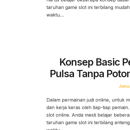
taruhan game slot ini terbilang mud
waktu…
Konsep Basic Pe
Pulsa Tanpa Poton
Post
Janu
on
Dalam permainan judi online, untuk
dan kerja keras oleh tiap-tiap pemai
slot online. Anda mesti belajar beb
taruhan game slot ini terbilang ente