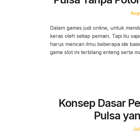
Pos
Augu
on
Dalam games judi online, untuk mend
keras oleh setiap pemain. Tapi itu s
harus mencari ilmu beberapa ide ba
game slot ini terbilang enteng sert
Konsep Dasar Per
Pulsa yan
Po
Jul
on