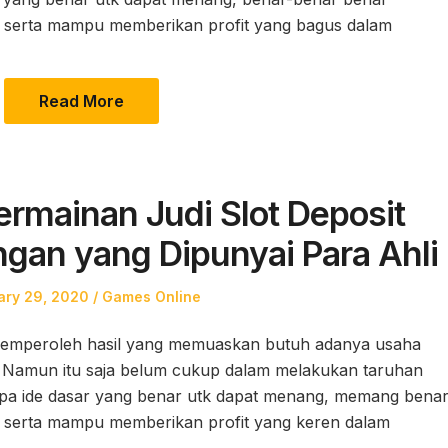
ah serta mampu memberikan profit yang bagus dalam
Read More
rmainan Judi Slot Deposit
gan yang Dipunyai Para Ahli
ed
Posted
ary 29, 2020
Games Online
in
 memperoleh hasil yang memuaskan butuh adanya usaha
n. Namun itu saja belum cukup dalam melakukan taruhan
erapa ide dasar yang benar utk dapat menang, memang bena
ng serta mampu memberikan profit yang keren dalam