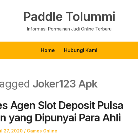
Paddle Tolummi
Informasi Permainan Judi Online Terbaru
Home
Hubungi Kami
 tagged
Joker123 Apk
s Agen Slot Deposit Pulsa
 yang Dipunyai Para Ahli
ted
Posted
il 27, 2020
Games Online
in