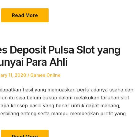
Read More
s Deposit Pulsa Slot yang
unyai Para Ahli
ed
Posted
ary 11, 2020
Games Online
in
ndapatkan hasil yang memuaskan perlu adanya usaha dan
amun itu saja belum cukup dalam melakukan taruhan slot
rapa konsep basic yang benar untuk dapat menang,
terbilang enteng serta mampu memberikan profit yang
Read More