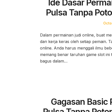
Ide Dasar Perma
Pulsa Tanpa Poto
Post
Octo
on
Dalam permainan judi online, buat 
dan kerja keras oleh setiap pemain. 
online. Anda harus menggali ilmu be
memang benar taruhan game slot ini
bagus dalam…
Gagasan Basic P
Pulsa Tanpa Poton