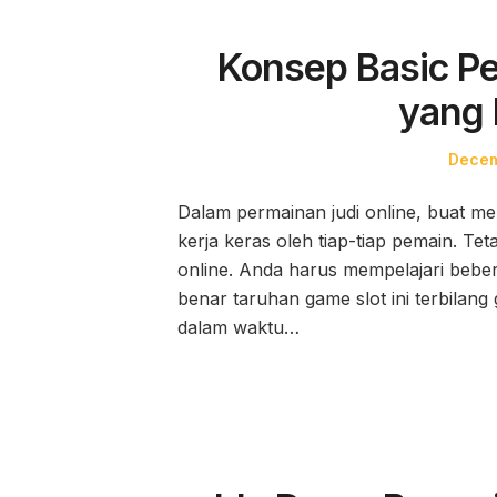
Konsep Basic Pe
yang D
Poste
Decem
on
Dalam permainan judi online, buat m
kerja keras oleh tiap-tiap pemain. Te
online. Anda harus mempelajari bebe
benar taruhan game slot ini terbila
dalam waktu…