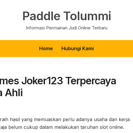
Paddle Tolummi
Informasi Permainan Judi Online Terbaru
Home
Hubungi Kami
mes Joker123 Terpercaya
 Ahli
eraih hasil yang memuaskan perlu adanya usaha dan kerja
saja belum cukup dalam melakukan taruhan slot online.