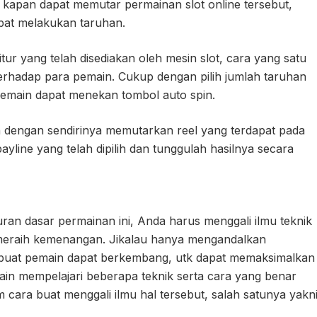
kapan dapat memutar permainan slot online tersebut,
apat melakukan taruhan.
ur yang telah disediakan oleh mesin slot, cara yang satu
erhadap para pemain. Cukup dengan pilih jumlah taruhan
emain dapat menekan tombol auto spin.
n dengan sendirinya memutarkan reel yang terdapat pada
yline yang telah dipilih dan tunggulah hasilnya secara
ran dasar permainan ini, Anda harus menggali ilmu teknik
meraih kemenangan. Jikalau hanya mengandalkan
i buat pemain dapat berkembang, utk dapat memaksimalkan
emain mempelajari beberapa teknik serta cara yang benar
cara buat menggali ilmu hal tersebut, salah satunya yakn