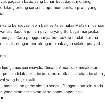
nyak gagasan basic yang benar buat dapat menang,
terbilang enteng serta mampu memberikan profit yang
at.
i yang berinovasi lebih baik serta semakin Mutakhir denga
ariasi. Seperti jumlah payline yang Berbagai menjadikan
an penjudi. Cara penggunanya pun cukup mudah karena
n internet . dengan pertolongan pihak agen selaku penyedia
diri
 tipe games judi individu. Dimana Anda tidak melakukan
a pemain tidak perlu terburu buru utk melakukan taruhan 
al yang begitu sulit.
 memainkan game slot itu sendiri. Dengan kata lain Anda
n yang akan dimainkan serta dapat kapan saja
ut.