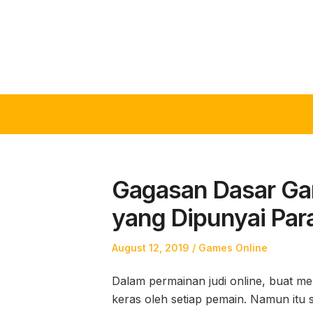
Skip
to
content
Gagasan Dasar Ga
yang Dipunyai Para
Posted
Posted
August 12, 2019
Games Online
on
in
Dalam permainan judi online, buat m
keras oleh setiap pemain. Namun itu 