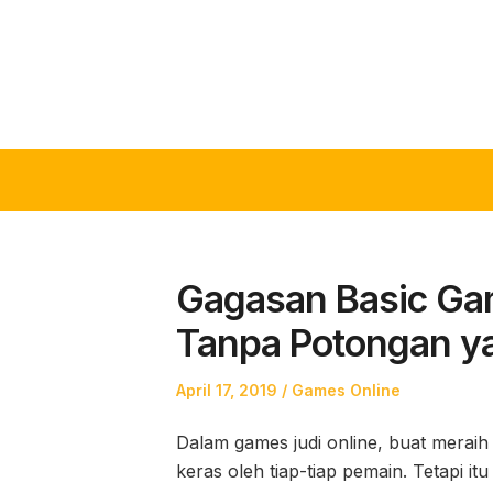
Skip
to
content
Gagasan Basic Ga
Tanpa Potongan yan
Posted
Posted
April 17, 2019
Games Online
on
in
Dalam games judi online, buat merai
keras oleh tiap-tiap pemain. Tetapi i