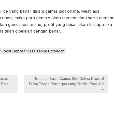
ide yang benar dalam games slot online. Mesti ada
aruhan, maka para pemain akan mencari ilmu serta mencar
m games judi online, profit yang besar akan tercapai jika
as telah dipelajari dengan benar.
t Joker Deposit Pulsa Tanpa Potongan
posit
Rencana Basic Games Slot Online Deposit
 Para
Pulsa Tanpa Potongan yang Dimiliki Para Ahli
→