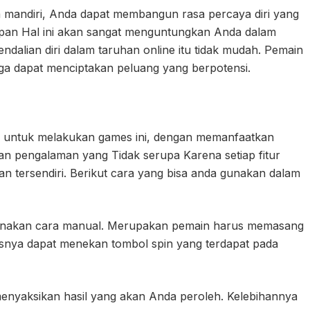
mandiri, Anda dapat membangun rasa percaya diri yang
pan Hal ini akan sangat menguntungkan Anda dalam
alian diri dalam taruhan online itu tidak mudah. Pemain
a dapat menciptakan peluang yang berpotensi.
 untuk melakukan games ini, dengan memanfaatkan
an pengalaman yang Tidak serupa Karena setiap fitur
n tersendiri. Berikut cara yang bisa anda gunakan dalam
unakan cara manual. Merupakan pemain harus memasang
usnya dapat menekan tombol spin yang terdapat pada
enyaksikan hasil yang akan Anda peroleh. Kelebihannya