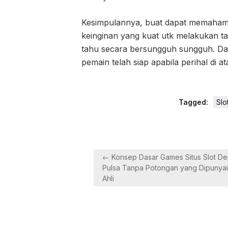
Kesimpulannya, buat dapat memahami 
keinginan yang kuat utk melakukan t
tahu secara bersungguh sungguh. Dala
pemain telah siap apabila perihal di at
Tagged:
Slo
Post
← Konsep Dasar Games Situs Slot De
navigation
Pulsa Tanpa Potongan yang Dipunyai
Ahli